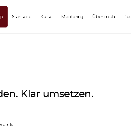
op
Startseite
Kurse
Mentoring
Über mich
Pod
den. Klar umsetzen.
blick.