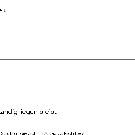
rägt.
tändig liegen bleibt
truktur, die dich im Alltag wirklich trägt.